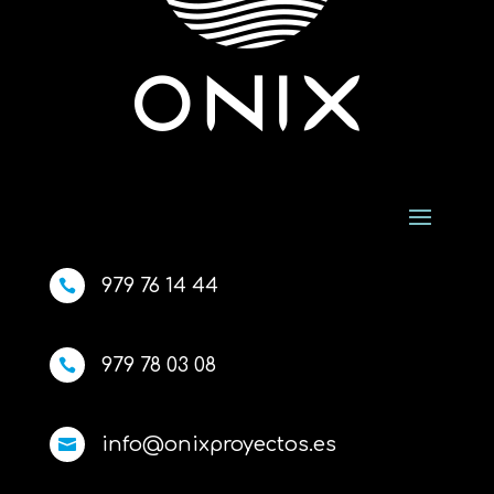
979 76 14 44

979 78 03 08

info@onixproyectos.es
